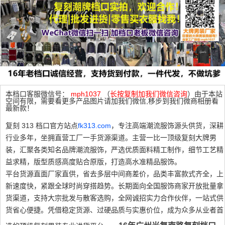
本档口客服微信号：
mph1037
（
长按复制加我们微信咨询
）由于本站
空间有限，需要看更多产品图片请加我们微信,移步到我们微商相册看
最新款！
复刻 313 档口官方站点
fk313.com
，专注高端潮流服饰源头供货，深耕
行业多年，坐拥直营工厂一手货源渠道。主营一比一顶级复刻大牌男
装，汇聚各类知名品牌潮流服饰，严选优质面料精工制作，细节工艺精
益求精，版型质感高度贴合原版，打造高水准精品服饰。
平台货源直面厂家直供，省去多层中间商差价，品类丰富款式齐全，上
新速度快，紧跟全球时尚穿搭趋势。长期面向全国服饰商家开放批量拿
货渠道，支持大宗批发与散客选购，全网诚招实力合作伙伴，一站式供
货省心便捷。凭借稳定货源、过硬品质与实惠价位，成为众多从业者首